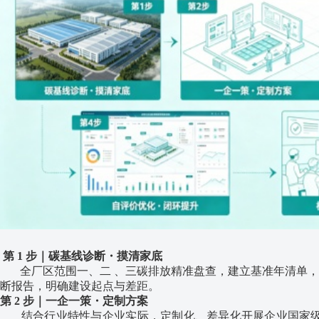
第 1 步｜碳基线诊断・摸清家底
全厂区范围一、二 、三碳排放精准盘查，建立基准年清单，
断报告，明确建设起点与差距。
第 2 步｜一企一策・定制方案
结合行业特性与企业实际，定制化、差异化开展企业国家级