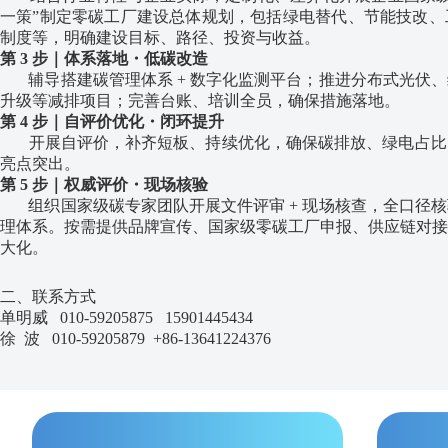
一策”制定零碳工厂建设总体规划，包括绿电替代、节能技改、
制度等，明确建设目标、路径、投资与收益。
第 3 步｜体系落地・低碳改造
辅导搭建碳管理体系 + 数字化监测平台；推进分布式光伏、
升级等减排项目；完善台账、培训全员，确保措施落地。
第 4 步｜自评价优化・闭环提升
开展自评价，补齐短板、持续优化，确保碳排放、绿电占比
亮点突出。
第 5 步｜权威评价・现场核验
组织国家级碳专家团队开展文件评审 + 现场核查，全口径核
理体系。按需提供品牌宣传、国家级零碳工厂申报、供应链对接
大化。
二、联系方式
单明威 010-59205875 15901445434
徐 波 010-59205879 +86-13641224376