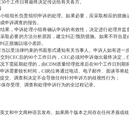
EC将在30个工作日将最终决定传达给有关各方。
诉
诉处理小组组长负责组织申诉的处理。如果必要，应采取相应的措
成申诉调查的报告。
据调查结果，申诉处理小组将确认申诉的有效性，决定进行处理并
采取必要的方法分析原因，建立纠正/预防措施。如果不符合是
纠正措施以缩小差距。
CI部门应当以受法律约束的书面形式通知有关当事人。申诉人如有进一
申诉提交到CEC后的90个工作日内，CEC必须对申诉做出最终决
况下需延期处理的，由CDM质量经理批准后在90个工作日到期
果处理申诉需要较长时间，CI岗位将通过电话、电子邮件、面谈等
申诉的提交、调查和决定不会导致任何针对申诉方的歧视性行为；
I岗位将保存受理、调查和处理申诉行为的全过程记录。
以英文和中文两种语言发布。如果两个版本之间存在任何矛盾或歧