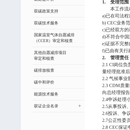
1. 受理范围
本工作流程
双碳政策支持
a)已在司法
b) CEC业
双碳技术服务
c)已经双方
国家温室气体自愿减排
d)不符合中
（CCER）审定和核查
e)证据不完
f)已由有关
其他自愿减排项目
2. 管理责任
审定和核查
2.1 CI
碳排放核查
量经理批准后
2.2 气候
碳中和评价
2.3 CD
向总经理报告
能源技术服务
2.4申诉处
获证企业名录
2.5从事投
2.6投诉、
2.7公正性
2.8 CE