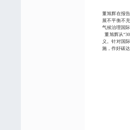
董旭辉在报
展不平衡不
气候治理国
董旭辉从“3
义。针对国
施，作好碳达