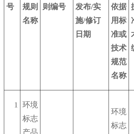
号
规则
则编号
发布
/
实
依据
名称
施
/
修订
用标
日期
准或
技术
规范
名称
1
环境
环境
标志
标志
产品