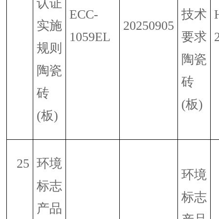
认证
ECC-
技术
实施
20250905
1059EL
要求
规则
陶瓷
陶瓷
砖
砖
(
板
)
(
板
)
25
环境
环境
标志
标志
产品