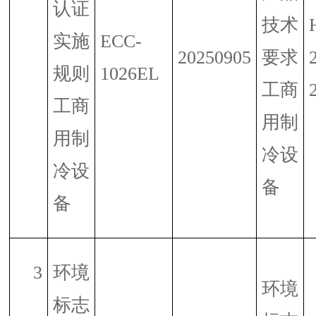
认证
技术
实施
ECC-
20250905
要求
规则
1026EL
工商
工商
用制
用制
冷设
冷设
备
备
3
环境
环境
标志